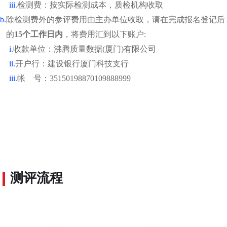
iii.
检测费：按实际检测成本，质检机构收取
b.
除检测费外的参评费用由主办单位收取，请在完成报名登记后
的
15个工作日内
，将费用汇到以下账户:
i.
收款单位：沸腾质量数据(厦门)有限公司
ii.
开户行：建设银行厦门科技支行
iii.
帐 号：35150198870109888999
测评流程